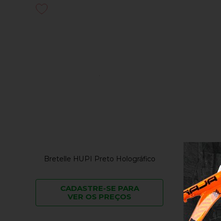
Bretelle HUPI Preto Holográfico
CADASTRE-SE PARA
VER OS PREÇOS