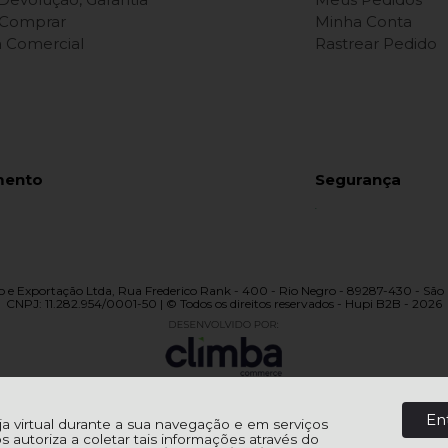
Comprar
Minha Conta
ca Comercial
Rastrear Pedido
mento
Segurança
 e Exportação Ltda, Rua Frederico Rank - 400 - Rio Negro - 89287-430 - São 
CNPJ: 11.282.954/0001-50 | © Todos os direitos reservados - Hupi B2B - 2026
En
oja virtual durante a sua navegação e em serviços
os autoriza a coletar tais informações através do