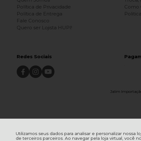
Política de Privacidade
Como 
Política de Entrega
Politi
Fale Conosco
Quero ser Lojista HUPI!
Redes Sociais
Paga
Jalim Importação
Utilizamos seus dados para analisar e personalizar nossa l
de terceiros parceiros. Ao navegar pela loja virtual, você n