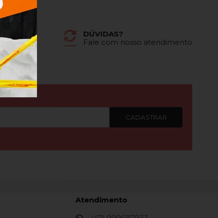
DÚVIDAS?
dores
Fale com nosso atendimento
CADASTRAR
Atendimento
(47) 999687933