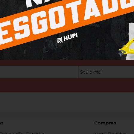
TIS
PEDIDO MÍNIMO R$8.000,00
Condições
Confira condições com os vende
as
Compras
 Devolução, Garantia
Meus Pedidos