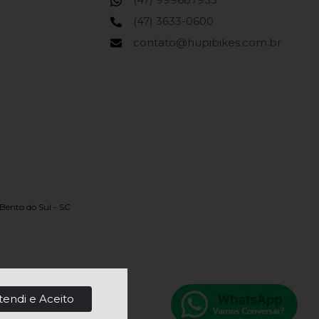
(47) 3633-0600
contato@hupibikes.com.br
Bento do Sul - SC
tendi e Aceito