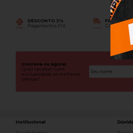
DESCONTO 3%
FRETE GRÁ
Pagamentos PIX
Confira as 
Inscreva-se agora!
Quer receber com
exclusividade as melhores
ofertas?
Institucional
Dúvid
Quem Somos
Troca,