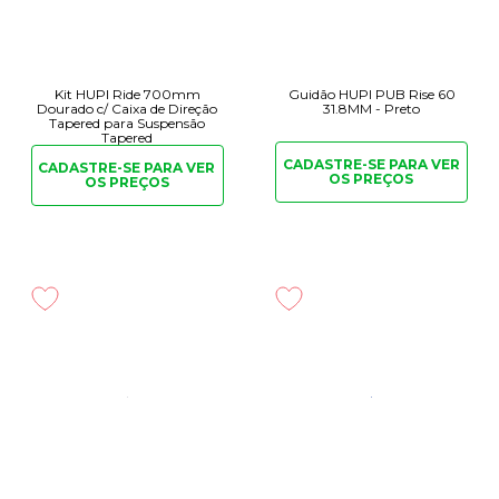
Kit HUPI Ride 700mm
Guidão HUPI PUB Rise 60
Dourado c/ Caixa de Direção
31.8MM - Preto
Tapered para Suspensão
Tapered
CADASTRE-SE PARA
VER
CADASTRE-SE PARA
VER
OS PREÇOS
OS PREÇOS