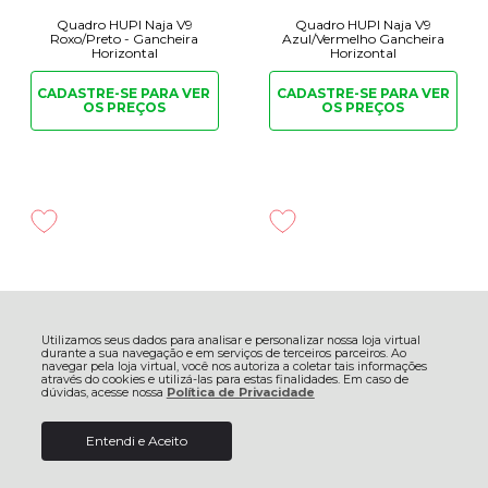
Quadro HUPI Naja V9
Quadro HUPI Naja V9
Roxo/Preto - Gancheira
Azul/Vermelho Gancheira
Horizontal
Horizontal
CADASTRE-SE PARA
VER
CADASTRE-SE PARA
VER
OS PREÇOS
OS PREÇOS
Utilizamos seus dados para analisar e personalizar nossa loja virtual
durante a sua navegação e em serviços de terceiros parceiros. Ao
navegar pela loja virtual, você nos autoriza a coletar tais informações
através do cookies e utilizá-las para estas finalidades. Em caso de
dúvidas, acesse nossa
Política de Privacidade
Entendi e Aceito
Quadro HUPI Whistler V6
Quadro HUPI Whistler V6
Branco Gancheira Horizontal
Laranja Gancheira Horizontal