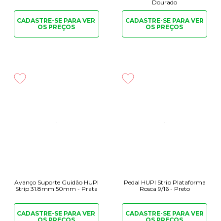
Dourado
CADASTRE-SE PARA
VER
CADASTRE-SE PARA
VER
OS PREÇOS
OS PREÇOS
Avanço Suporte Guidão HUPI
Pedal HUPI Strip Plataforma
Strip 31.8mm 50mm - Prata
Rosca 9/16 - Preto
CADASTRE-SE PARA
VER
CADASTRE-SE PARA
VER
OS PREÇOS
OS PREÇOS