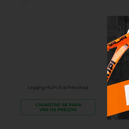
Legging HUPI Eva Preto/rosa
CADASTRE-SE PARA
VER OS PREÇOS