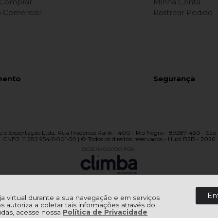
Comprar
Minha Conta
ca Comercial
Rastrear Pedido
mento
Segurança
 e Exportação Ltda, Rua Frederico Rank - 400 - Rio Negro - 89287-430 - São 
CNPJ: 11.282.954/0001-50 | © Todos os direitos reservados - Hupi B2B - 2026
En
oja virtual durante a sua navegação e em serviços
os autoriza a coletar tais informações através do
úvidas, acesse nossa
Política de Privacidade