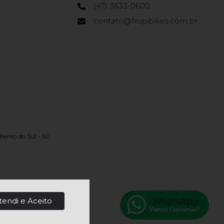
(47) 3633-0600
contato@hupibikes.com.br
Bento do Sul - SC
tendi e Aceito