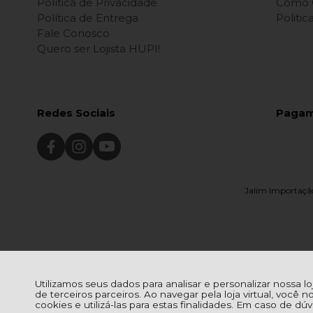
Política de Privacidade
Como 
Política de Entrega
Politi
Fale Conosco
Quero ser Lojista HUPI!
Redes Sociais
Paga
Jalim Importação
Utilizamos seus dados para analisar e personalizar nossa l
de terceiros parceiros. Ao navegar pela loja virtual, você n
cookies e utilizá-las para estas finalidades. Em caso de d