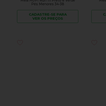
Meia HUPI Run Tri Preto e Verde
Meia
Pés Menores 34-38
CADASTRE-SE PARA
C
VER OS PREÇOS