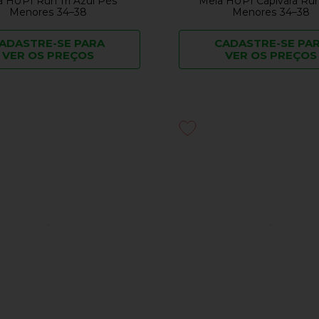
 HUPI Run Tri Azul Pés
Meia HUPI Capivara Ru
Menores 34–38
Menores 34–38
ADASTRE-SE PARA
CADASTRE-SE PA
VER OS PREÇOS
VER OS PREÇOS