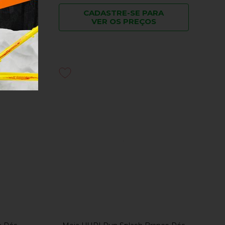
RA
CADASTRE-SE PARA
VER OS PREÇOS