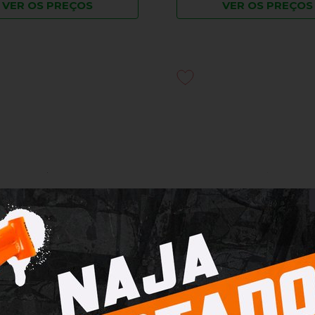
VER OS PREÇOS
VER OS PREÇOS
UPI Run Tri Preto e Roxo
Meia HUPI Run Tri Br