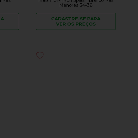
n Pés
Meia HUPI Run Splash Branco Pés
Menores 34–38
RA
CADASTRE-SE PARA
VER OS PREÇOS