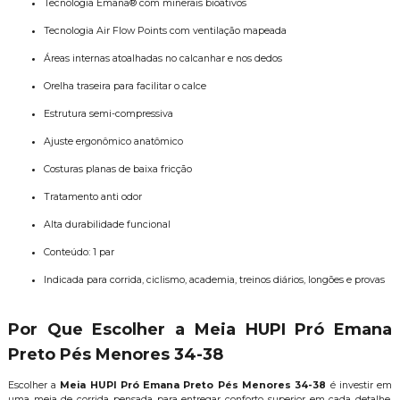
Tecnologia Emana® com minerais bioativos
Tecnologia Air Flow Points com ventilação mapeada
Áreas internas atoalhadas no calcanhar e nos dedos
Orelha traseira para facilitar o calce
Estrutura semi-compressiva
Ajuste ergonômico anatômico
Costuras planas de baixa fricção
Tratamento anti odor
Alta durabilidade funcional
Conteúdo: 1 par
Indicada para corrida, ciclismo, academia, treinos diários, longões e provas
Por Que Escolher a Meia HUPI Pró Emana
Preto Pés Menores 34-38
Escolher a
Meia HUPI Pró Emana Preto Pés Menores 34-38
é investir em
uma meia de corrida pensada para entregar conforto superior em cada detalhe,