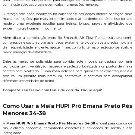
com ajuste adequado para quem calça numerações menores.
O reforço atoalhado localizado no calcanhar e nos dedos oferece sensação mais
macia nas regiões que mais sofrem impacto e atrito dentro do tênis. Isso torna o
modelo uma excelente escolha para treinos longos, provas e atividades que
exigem muitas horas em movimento.
Além disso, a combinação entre fio Emana®, Air Flow Points, estrutura semi-
compressiva e costuras planas entrega exatamente o que o atleta precisa no dia a
dia: respirabilidade eficiente, ajuste firme, conforto térmico, redução de atrito e
maior sensação de estabilidade.
Entre as meias de poliamida para corrida, este modelo se destaca por unir
tecnologia têxtil, ventilação mapeada e proteção localizada nos pontos de maior
contato com o calçado. É uma meia indicada para quem treina com frequência e
procura um produto mais premium, confortável e confiável para acompanhar
diferentes intensidades de treino.
Complete seu treino com
tênis de corrida
. Clique aqui!
Como Usar a Meia HUPI Pró Emana Preto Pés
Menores 34-38
A
Meia HUPI Pró Emana Preto Pés Menores 34-38
é ideal para corrida de
rua, ciclismo, academia, caminhadas esportivas e atividades de média e alta
intensidade.