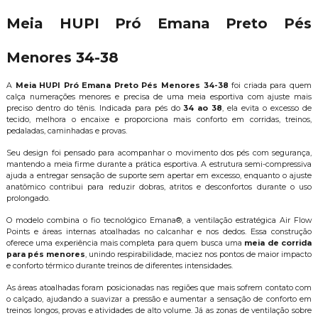
Meia HUPI Pró Emana Preto Pés
Menores 34-38
A
Meia HUPI Pró Emana Preto Pés Menores 34-38
foi criada para quem
calça numerações menores e precisa de uma meia esportiva com ajuste mais
preciso dentro do tênis. Indicada para pés do
34 ao 38
, ela evita o excesso de
tecido, melhora o encaixe e proporciona mais conforto em corridas, treinos,
pedaladas, caminhadas e provas.
Seu design foi pensado para acompanhar o movimento dos pés com segurança,
mantendo a meia firme durante a prática esportiva. A estrutura semi-compressiva
ajuda a entregar sensação de suporte sem apertar em excesso, enquanto o ajuste
anatômico contribui para reduzir dobras, atritos e desconfortos durante o uso
prolongado.
O modelo combina o fio tecnológico Emana®, a ventilação estratégica Air Flow
Points e áreas internas atoalhadas no calcanhar e nos dedos. Essa construção
oferece uma experiência mais completa para quem busca uma
meia de corrida
para pés menores
, unindo respirabilidade, maciez nos pontos de maior impacto
e conforto térmico durante treinos de diferentes intensidades.
As áreas atoalhadas foram posicionadas nas regiões que mais sofrem contato com
o calçado, ajudando a suavizar a pressão e aumentar a sensação de conforto em
treinos longos, provas e atividades de alto volume. Já as zonas de ventilação sobre