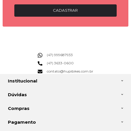
CADASTRAR
(47) 999687933
(47) 3633-0600
contato@hupibikes.com.br
Institucional
Dúvidas
Compras
Pagamento