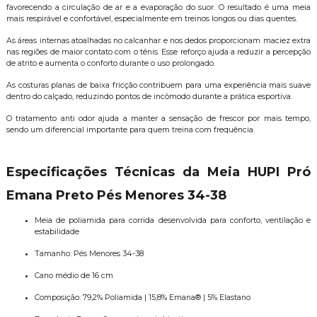
favorecendo a circulação de ar e a evaporação do suor. O resultado é uma meia
mais respirável e confortável, especialmente em treinos longos ou dias quentes.
As áreas internas atoalhadas no calcanhar e nos dedos proporcionam maciez extra
nas regiões de maior contato com o tênis. Esse reforço ajuda a reduzir a percepção
de atrito e aumenta o conforto durante o uso prolongado.
As costuras planas de baixa fricção contribuem para uma experiência mais suave
dentro do calçado, reduzindo pontos de incômodo durante a prática esportiva.
O tratamento anti odor ajuda a manter a sensação de frescor por mais tempo,
sendo um diferencial importante para quem treina com frequência.
Especificações Técnicas da Meia HUPI Pró
Emana Preto Pés Menores 34-38
Meia de poliamida para corrida desenvolvida para conforto, ventilação e
estabilidade
Tamanho: Pés Menores 34-38
Cano médio de 16 cm
Composição: 79,2% Poliamida | 15,8% Emana® | 5% Elastano