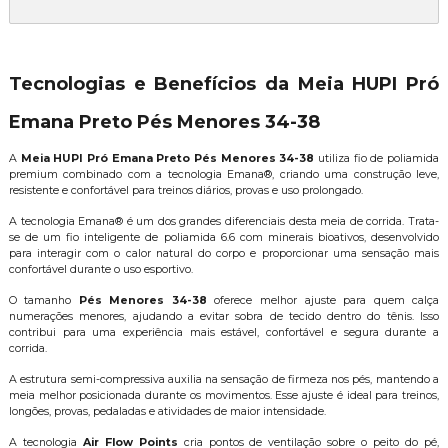
Tecnologias e Benefícios da Meia HUPI Pró
Emana Preto Pés Menores 34-38
A
Meia HUPI Pró Emana Preto Pés Menores 34-38
utiliza fio de poliamida
premium combinado com a tecnologia Emana®, criando uma construção leve,
resistente e confortável para treinos diários, provas e uso prolongado.
A tecnologia Emana® é um dos grandes diferenciais desta meia de corrida. Trata-
se de um fio inteligente de poliamida 6.6 com minerais bioativos, desenvolvido
para interagir com o calor natural do corpo e proporcionar uma sensação mais
confortável durante o uso esportivo.
O tamanho
Pés Menores 34-38
oferece melhor ajuste para quem calça
numerações menores, ajudando a evitar sobra de tecido dentro do tênis. Isso
contribui para uma experiência mais estável, confortável e segura durante a
corrida.
A estrutura semi-compressiva auxilia na sensação de firmeza nos pés, mantendo a
meia melhor posicionada durante os movimentos. Esse ajuste é ideal para treinos,
longões, provas, pedaladas e atividades de maior intensidade.
A tecnologia
Air Flow Points
cria pontos de ventilação sobre o peito do pé,