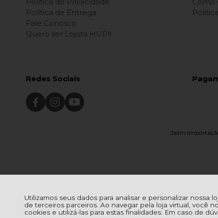
Política de Privacidade
Como 
Política de Entrega
Politi
Fale Conosco
Quero ser Lojista HUPI!
Redes Sociais
Paga
Jalim Importação
Utilizamos seus dados para analisar e personalizar nossa l
de terceiros parceiros. Ao navegar pela loja virtual, você n
cookies e utilizá-las para estas finalidades. Em caso de d