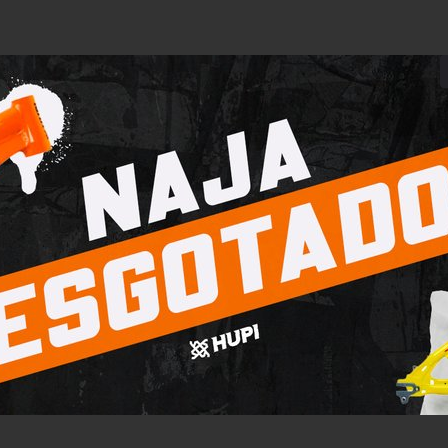
de Sol HUPI Rookie Cristal
e Lente Verde Espelhado
ADASTRE-SE PARA
VER OS PREÇOS