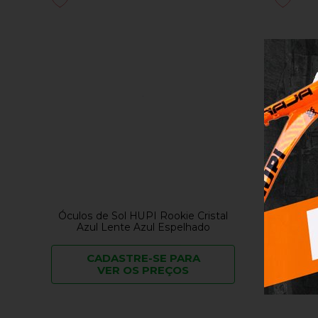
Óculos de Sol HUPI Rookie Cristal
Óculos 
Azul Lente Azul Espelhado
Verd
CADASTRE-SE PARA
C
VER OS PREÇOS