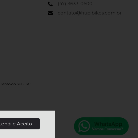
(47) 3633-0600
contato@hupibikes.com.br
Bento do Sul - SC
tendi e Aceito