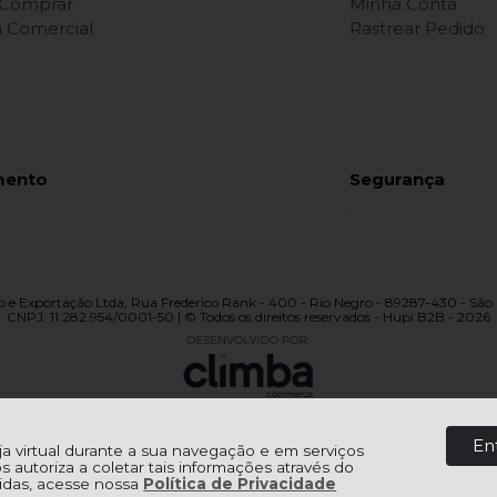
Comprar
Minha Conta
ca Comercial
Rastrear Pedido
mento
Segurança
 e Exportação Ltda, Rua Frederico Rank - 400 - Rio Negro - 89287-430 - São 
CNPJ: 11.282.954/0001-50 | © Todos os direitos reservados - Hupi B2B - 2026
En
oja virtual durante a sua navegação e em serviços
os autoriza a coletar tais informações através do
úvidas, acesse nossa
Política de Privacidade