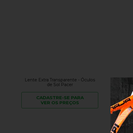
Lente Extra Transparente - Óculos
Lente E
de Sol Pacer
CADASTRE-SE PARA
C
VER OS PREÇOS