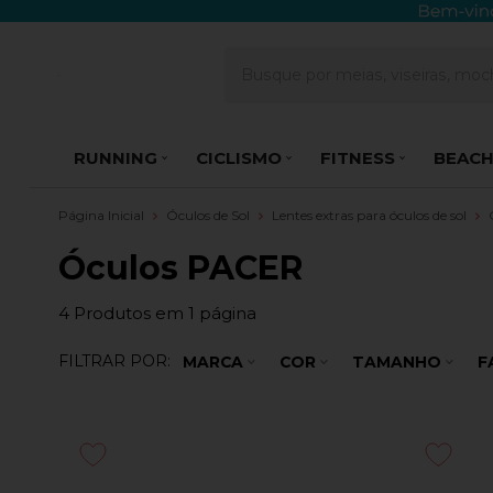
RUNNING
CICLISMO
FITNESS
BEACH
Página Inicial
Óculos de Sol
Lentes extras para óculos de sol
Óculos PACER
4
Produtos em
1
página
FILTRAR POR:
MARCA
COR
TAMANHO
F