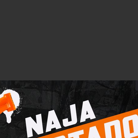
xtra Preto - Óculos de Sol
Lente Extra Espelhado - Ó
Pacer
Sol Pacer
ADASTRE-SE PARA
CADASTRE-SE PA
VER OS PREÇOS
VER OS PREÇOS