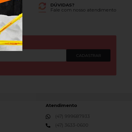
DÚVIDAS?
dores
Fale com nosso atendimento
CADASTRAR
Atendimento
(47) 999687933
(47) 3633-0600