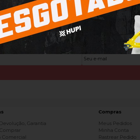
TIS
PEDIDO MÍNIMO R$8.000,00
Condições
Confira condições com os vende
as
Compras
 Devolução, Garantia
Meus Pedidos
Comprar
Minha Conta
ca Comercial
Rastrear Pedido