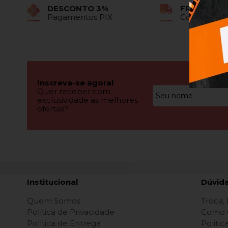
DESCONTO 3%
FRETE GRÁ
Pagamentos PIX
Confira as 
Inscreva-se agora!
Quer receber com
exclusividade as melhores
ofertas?
Institucional
Dúvid
Quem Somos
Troca,
Política de Privacidade
Como 
Política de Entrega
Politi