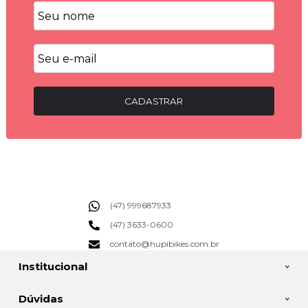
CADASTRAR
(47) 999687933
(47) 3633-0600
contato@hupibikes.com.br
Institucional
Dúvidas