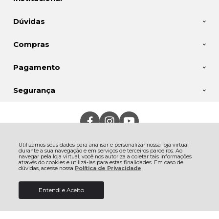
Dúvidas
Compras
Pagamento
Segurança
Jalim Importação e Exportação Ltda, Rua Frederico Rank - 400 - Rio
Negro - 89287-430 - São Bento do Sul - SC
Utilizamos seus dados para analisar e personalizar nossa loja virtual
CNPJ: 11.282.954/0001-50 | © Todos os direitos reservados - Hupi B2B -
durante a sua navegação e em serviços de terceiros parceiros. Ao
2026
navegar pela loja virtual, você nos autoriza a coletar tais informações
através do cookies e utilizá-las para estas finalidades. Em caso de
dúvidas, acesse nossa
Política de Privacidade
Entendi e Aceito