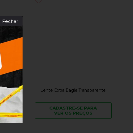
Fechar
spelhado
Lente Extra Eagle Transparente
RA
CADASTRE-SE PARA
VER OS PREÇOS