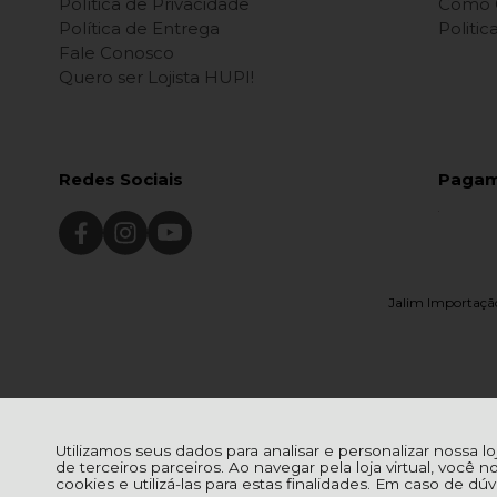
Política de Privacidade
Como 
Política de Entrega
Politi
Fale Conosco
Quero ser Lojista HUPI!
Redes Sociais
Paga
Jalim Importação
Utilizamos seus dados para analisar e personalizar nossa l
de terceiros parceiros. Ao navegar pela loja virtual, você n
cookies e utilizá-las para estas finalidades. Em caso de d