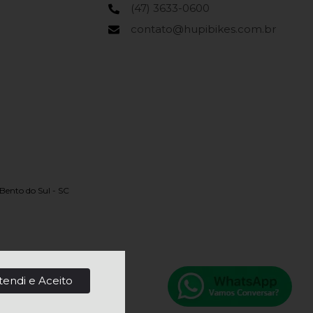
(47) 3633-0600
contato@hupibikes.com.br
Bento do Sul - SC
tendi e Aceito