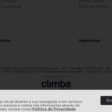
Comprar
Minha Conta
ca Comercial
Rastrear Pedido
mento
Segurança
 e Exportação Ltda, Rua Frederico Rank - 400 - Rio Negro - 89287-430 - São 
CNPJ: 11.282.954/0001-50 | © Todos os direitos reservados - Hupi B2B - 2026
En
oja virtual durante a sua navegação e em serviços
os autoriza a coletar tais informações através do
úvidas, acesse nossa
Política de Privacidade