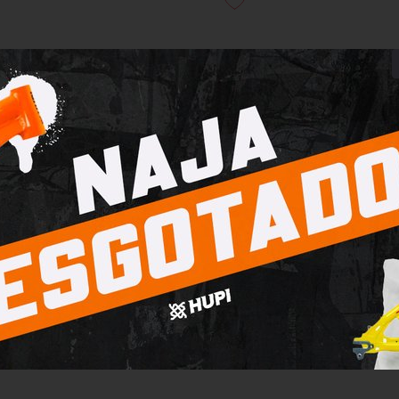
te Extra Eagle Amarelo
Lente Extra Eagle Prata E
ADASTRE-SE PARA
CADASTRE-SE PA
VER OS PREÇOS
VER OS PREÇOS