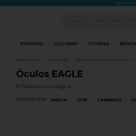
RUNNING
CICLISMO
FITNESS
BEACH
Página Inicial
Óculos de Sol
Lentes extras para óculos de sol
Óculos EAGLE
8
Produtos em
1
página
FILTRAR POR:
MARCA
COR
TAMANHO
F