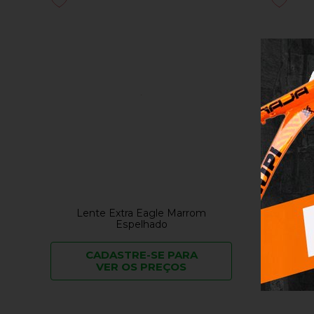
Lente Extra Eagle Marrom
Len
Espelhado
CADASTRE-SE PARA
C
VER OS PREÇOS