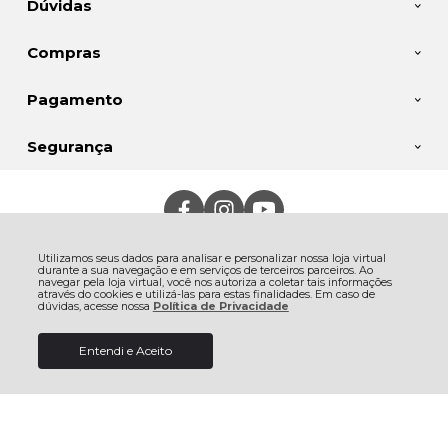
Dúvidas
Compras
Pagamento
Segurança
Jalim Importação e Exportação Ltda, Rua Frederico Rank - 400 - Rio
Negro - 89287-430 - São Bento do Sul - SC
Utilizamos seus dados para analisar e personalizar nossa loja virtual
CNPJ: 11.282.954/0001-50 | © Todos os direitos reservados - Hupi B2B -
durante a sua navegação e em serviços de terceiros parceiros. Ao
2026
navegar pela loja virtual, você nos autoriza a coletar tais informações
através do cookies e utilizá-las para estas finalidades. Em caso de
dúvidas, acesse nossa
Política de Privacidade
Entendi e Aceito