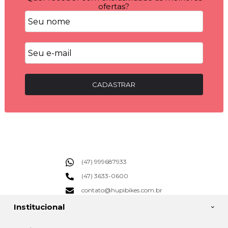
ofertas?
CADASTRAR
(47) 999687933
(47) 3633-0600
contato@hupibikes.com.br
Institucional