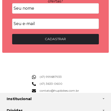
ofertas?
CADASTRAR
(47) 999687933
(47) 3633-0600
contato@hupibikes.com.br
Institucional
Dúvidas