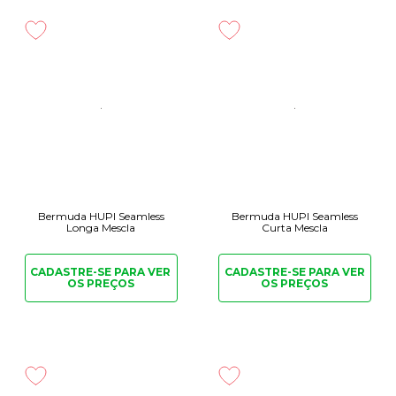
Sua cintura é alta e compressiva deixando tudo devidamente no lugar o
que amamos!
E a transparência, 0% transparência, isso mesmo! Uma linha perfeita para
quem treina, corre, caminha ou ate mesmo para dia a dia, se engana
quem pensa que vai usar a linha seamless apenas para treinos!
Composição: 71% poliamida 18% poliéster 10% elastano 01% polipropileno
Orgulhosamente produzido no Brasil ♥
Vamos conversar agora sobre as medidas. A linha seamless é compressiva,
por não ter costura seu tecido é um pouco mais denso com isso tende a ser
mais quente.
Siga as medidas abaixo para que a peça fique perfeita em seu corpo.
Bermuda HUPI Seamless
Bermuda HUPI Seamless
Longa Mescla
Curta Mescla
CADASTRE-SE PARA
VER
CADASTRE-SE PARA
VER
OS PREÇOS
OS PREÇOS