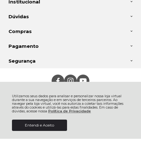
Institucional
Dúvidas
Compras
Pagamento
Segurança
Jalim Importação e Exportação Ltda, Rua Frederico Rank - 400 - Rio
Negro - 89287-430 - São Bento do Sul - SC
Utilizamos seus dados para analisar e personalizar nossa loja virtual
CNPJ: 11.282.954/0001-50 | © Todos os direitos reservados - Hupi B2B -
durante a sua navegação e em serviços de terceiros parceiros. Ao
2026
navegar pela loja virtual, você nos autoriza a coletar tais informações
através do cookies e utilizá-las para estas finalidades. Em caso de
dúvidas, acesse nossa
Política de Privacidade
Entendi e Aceito