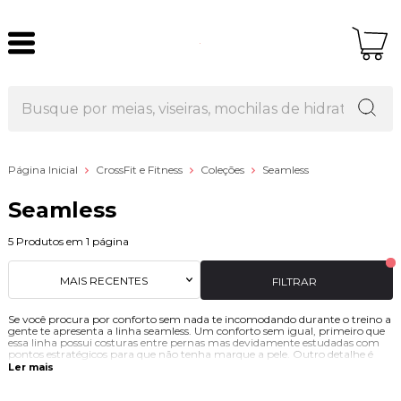
Página Inicial
CrossFit e Fitness
Coleções
Seamless
Seamless
5
Produtos em
1
página
MAIS RECENTES
FILTRAR
Se você procura por conforto sem nada te incomodando durante o treino a
gente te apresenta a linha seamless. Um conforto sem igual, primeiro que
essa linha possui costuras entre pernas mas devidamente estudadas com
pontos estratégicos para que não tenha marque a pele. Outro detalhe é
que a parte do meio das pernas tem uma costura aberta para que durante
Ler mais
a atividade a mulher não sinta desconforto ao treinar.