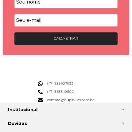
CADASTRAR
(47) 999687933
(47) 3633-0600
contato@hupibikes.com.br
Institucional
Dúvidas