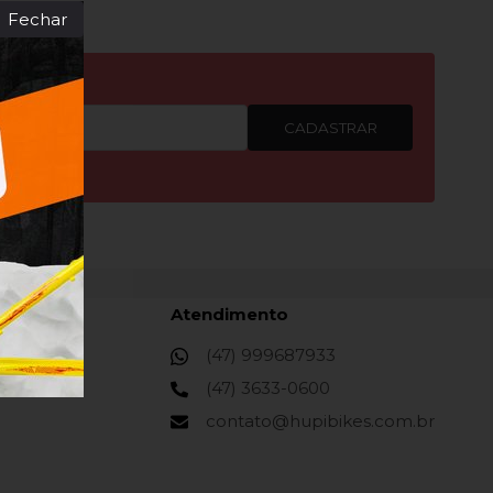
Fechar
CADASTRAR
Atendimento
(47) 999687933
(47) 3633-0600
contato@hupibikes.com.br