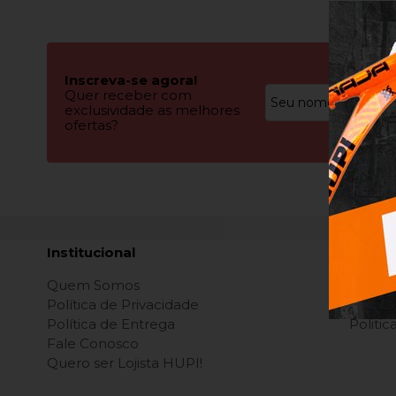
Inscreva-se agora!
Quer receber com
exclusividade as melhores
ofertas?
Institucional
Dúvid
Quem Somos
Troca,
Política de Privacidade
Como 
Política de Entrega
Politi
Fale Conosco
Quero ser Lojista HUPI!