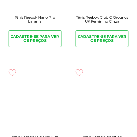
Tênis Reebok Nano Pro
Tênis Reebok Club C Grounds
Laranja
UK Feminino Cinza
CADASTRE-SE PARA
VER
CADASTRE-SE PARA
VER
OS PREÇOS
OS PREÇOS
Tênis Reebok Fuel Flex Run
Tênis Reebok Zignition