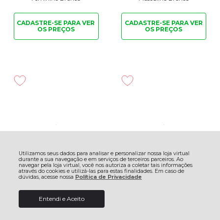
CADASTRE-SE PARA
VER
CADASTRE-SE PARA
VER
OS PREÇOS
OS PREÇOS
Utilizamos seus dados para analisar e personalizar nossa loja virtual
durante a sua navegação e em serviços de terceiros parceiros. Ao
navegar pela loja virtual, você nos autoriza a coletar tais informações
através do cookies e utilizá-las para estas finalidades. Em caso de
dúvidas, acesse nossa
Política de Privacidade
Tênis Reebok Classic AZ
Tênis Reebok ERS World
Feminino Lilás
Masculino Preto
Entendi e Aceito
CADASTRE-SE PARA
VER
CADASTRE-SE PARA
VER