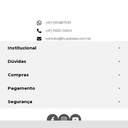
(47) 999687933
(47) 3633-0600
contato@hupibikes.com.br
Institucional
Dúvidas
Compras
Pagamento
Segurança
Jalim Importação e Exportação Ltda, Rua Frederico Rank - 400 - Rio