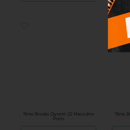
Tênis Brooks Glycerin 22 Masculino
Tênis B
Preto