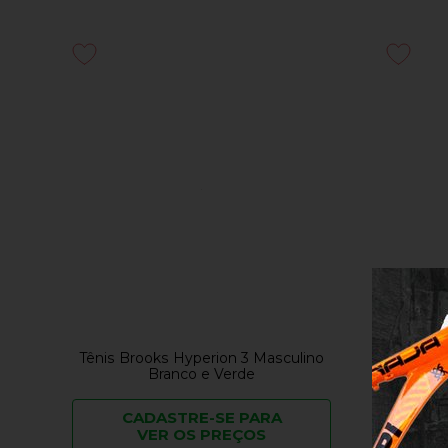
Tênis Brooks Hyperion 3 Masculino
Tênis B
Branco e Verde
CADASTRE-SE PARA
C
VER OS PREÇOS