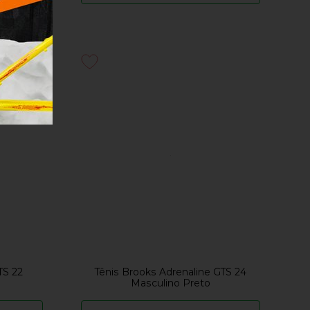
TS 22
Tênis Brooks Adrenaline GTS 24
Masculino Preto