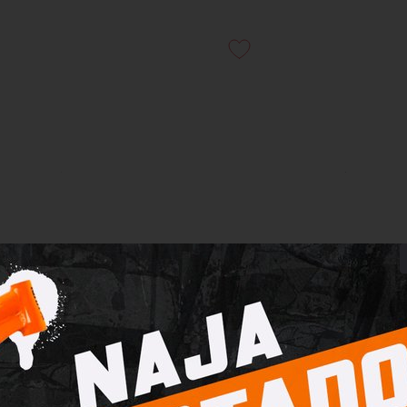
rooks Hyperion 3 Feminino
Tênis Brooks Adrenaline 
Branco e Rosa
Masculino Preto e Az
ADASTRE-SE PARA
CADASTRE-SE PA
VER OS PREÇOS
VER OS PREÇOS