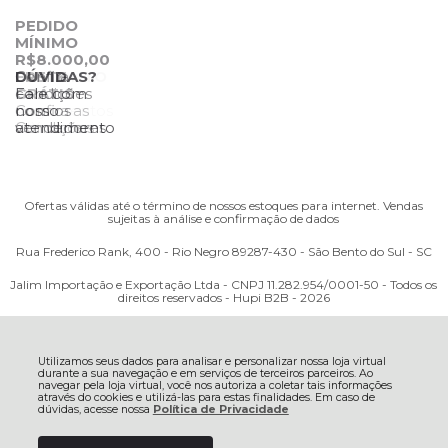
PEDIDO
MÍNIMO
R$8.000,00
DESCONTO
FRETE
Confira
DÚVIDAS?
3%
GRÁTIS
condições
Fale com
Pagamentos
Confira as
com os
nosso
PIX
Condições
vendedores
atendimento
Ofertas válidas até o término de nossos estoques para internet. Vendas
sujeitas à análise e confirmação de dados
Rua Frederico Rank, 400 - Rio Negro 89287-430 - São Bento do Sul - SC
Jalim Importação e Exportação Ltda - CNPJ 11.282.954/0001-50 - Todos os
direitos reservados - Hupi B2B - 2026
Utilizamos seus dados para analisar e personalizar nossa loja virtual
durante a sua navegação e em serviços de terceiros parceiros. Ao
navegar pela loja virtual, você nos autoriza a coletar tais informações
através do cookies e utilizá-las para estas finalidades. Em caso de
dúvidas, acesse nossa
Política de Privacidade